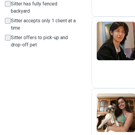
Sitter has fully fenced
backyard
Sitter accepts only 1 client at a
time
Sitter offers to pick-up and
X
drop-off pet
V