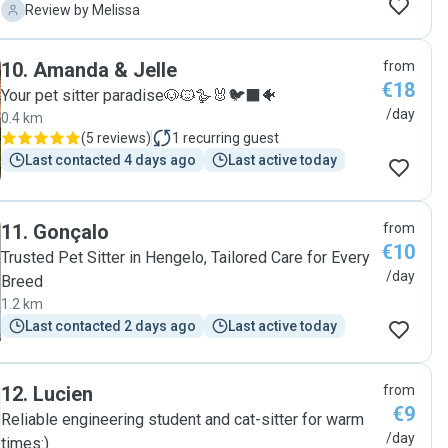
Ze is heel vriendelijk, betrouwbaar en liefdevol naar mijn
M
Review by Melissa
katten. Het contact verliep erg prettig en ik kreeg elke dag
een update met foto's. Ze heeft alles super netjes
10
.
Amanda & Jelle
from
achtergelaten en mijn katten zagen er helemaal happy uit.
€18
Kortom: ik kan haar aan iedereen aanbevelen!"
Your pet sitter paradise🐶🐱🪿🐰🐦‍⬛🐠
/day
0.4 km
(
5 reviews
)
1
recurring guest
Last contacted 4 days ago
Last active today
11
.
Gonçalo
from
€10
Trusted Pet Sitter in Hengelo, Tailored Care for Every
/day
Breed
1.2 km
Last contacted 2 days ago
Last active today
12
.
Lucien
from
€9
Reliable engineering student and cat-sitter for warm
/day
times:)