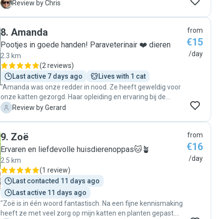
zeker aan als oppas voor je huisdier! En wij vragen haar
C
Review by Chris
zeker weer als we weer een oppas nodig hebben! "
8
.
Amanda
from
€15
Pootjes in goede handen! Paraveterinair ❤️ dieren
/day
2.3 km
(
2 reviews
)
Last active 7 days ago
Lives with 1 cat
"Amanda was onze redder in nood. Ze heeft geweldig voor
onze katten gezorgd. Haar opleiding en ervaring bij de
dierenkliniek geeft ook vertrouwen dat als er wat aan de
G
Review by Gerard
hand zou zijn, ze dat goed zal oplossen. We kregen
regelmatig foto's en filmpjes van onze tevreden spinnende
9
.
Zoë
from
katten wat een goed gevoel geeft en ze reageert snel op
€16
een app-je. Zeer tevreden 👍 "
Ervaren en liefdevolle huisdierenoppas🐱🪴
/day
2.5 km
(
1 review
)
Last contacted 11 days ago
Last active 11 days ago
"Zoë is in één woord fantastisch. Na een fijne kennismaking
heeft ze met veel zorg op mijn katten en planten gepast.