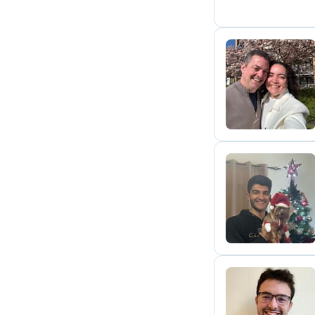
A
G
L