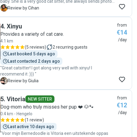
baby. She is a very good cat sitter, she always sends photos
and videos. Our cat really loved her :)"
C
Review by Cihan
4
.
Xinyu
from
€14
Provides a variety of cat care.
/day
4.1 km
(
5 reviews
)
2
recurring guests
Last booked 5 days ago
Last contacted 2 days ago
"Great catsitter! I got along very well with xinyu! I
recommend it :))) "
G
Review by Giulia
5
.
Vitoria
from
NEW SITTER
€12
Dog-mom who truly misses her pup ❤️ 🐶🐾
/day
0.4 km - Hengelo
(
1 review
)
Last active 10 days ago
"Voor mijn Bernedoodle is Vitoria een uitstekende oppas