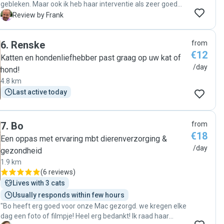
gebleken. Maar ook ik heb haar interventie als zeer goed
ervaren. Zowel de intake als de communicatie waren zeer
F
Review by Frank
helder en goed. Van mij een welverdiende 10!"
6
.
Renske
from
€12
Katten en hondenliefhebber past graag op uw kat of
/day
hond!
4.8 km
Last active today
7
.
Bo
from
€18
Een oppas met ervaring mbt dierenverzorging &
/day
gezondheid
1.9 km
(
6 reviews
)
Lives with 3 cats
Usually responds within few hours
"Bo heeft erg goed voor onze Mac gezorgd. we kregen elke
dag een foto of filmpje! Heel erg bedankt! Ik raad haar