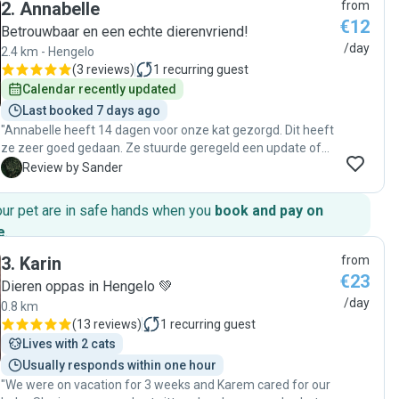
2
.
Annabelle
from
€12
Betrouwbaar en een echte dierenvriend!
/day
2.4 km - Hengelo
(
3 reviews
)
1
recurring guest
Calendar recently updated
Last booked 7 days ago
"Annabelle heeft 14 dagen voor onze kat gezorgd. Dit heeft
ze zeer goed gedaan. Ze stuurde geregeld een update of
een fotootje, zorgde voor voer en vers water. En dat de
S
Review by Sander
kattenbak schoon bleef. En daar waar de kat het toeliet,
gaf ze ook even wat persoonlijke aandacht aan haar. Wij
our pet are in safe hands when you
book and pay on
konden daardoor met een gerust hart vakantie vieren. We
e
.
bevelen haar dan ook van harte aan!"
3
.
Karin
from
€23
Dieren oppas in Hengelo 💚
/day
0.8 km
(
13 reviews
)
1
recurring guest
Lives with 2 cats
Usually responds within one hour
"We were on vacation for 3 weeks and Karem cared for our