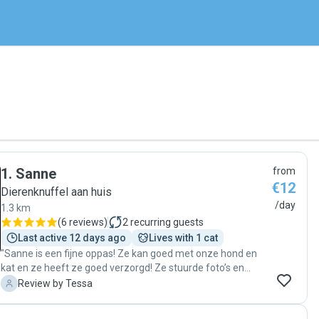
1
.
Sanne
from
€12
Dierenknuffel aan huis
/day
1.3 km
(
6 reviews
)
2
recurring guests
Last active 12 days ago
Lives with 1 cat
"Sanne is een fijne oppas! Ze kan goed met onze hond en
kat en ze heeft ze goed verzorgd! Ze stuurde foto’s en
vertelde hoe het ging met de dieren toen we op vakantie
T
Review by Tessa
waren. We hadden daardoor een onbezorgde vakantie. Een
volgende keer ga ik haar zeker weer vragen! "