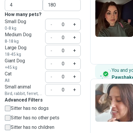
How many pets?
A
Small Dog
-
+
0-8 kg
Medium Dog
-
+
8-18 kg
Large Dog
-
+
18-45 kg
Giant Dog
-
+
+45 kg
You and y
Cat
-
+
Pawshak
All
Small animal
-
+
Bird, rabbit, ferret, ...
Advanced Filters
K
Sitter has no dogs
Sitter has no other pets
Sitter has no children