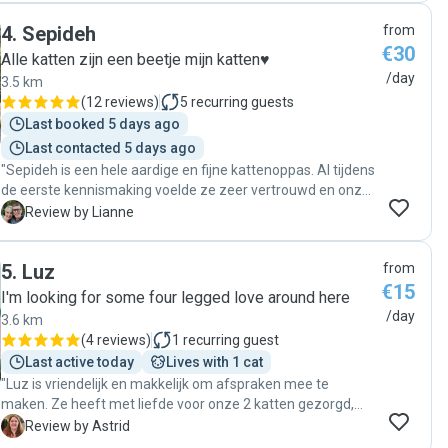
4
.
Sepideh
from
€30
Alle katten zijn een beetje mijn katten♥️
/day
3.5 km
(
12 reviews
)
5
recurring guests
Last booked 5 days ago
Last contacted 5 days ago
"Sepideh is een hele aardige en fijne kattenoppas. Al tijdens
de eerste kennismaking voelde ze zeer vertrouwd en onze
2 katten kwamen gelijk naar haar toe. Bijna iedere dag
L
Review by Lianne
stuurde ze appjes met foto's en filmpjes. We zijn super blij
met haar en hopen dat ze in september weer kan
5
.
Luz
from
oppassen. "
€15
I'm looking for some four legged love around here
/day
3.6 km
(
4 reviews
)
1
recurring guest
Last active today
Lives with 1 cat
"Luz is vriendelijk en makkelijk om afspraken mee te
maken. Ze heeft met liefde voor onze 2 katten gezorgd,
nam de tijd om met ze te spelen en te kroelen en stuurde
A
Review by Astrid
elke dag een update. Hierdoor hebben een heerlijk