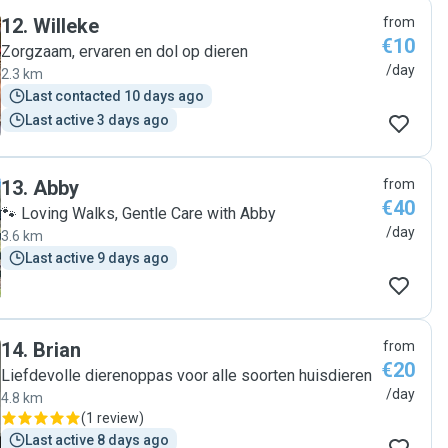
100% recommended! "
12
.
Willeke
from
€10
Zorgzaam, ervaren en dol op dieren
/day
2.3 km
Last contacted 10 days ago
Last active 3 days ago
13
.
Abby
from
€40
🐾 Loving Walks, Gentle Care with Abby
/day
3.6 km
Last active 9 days ago
14
.
Brian
from
€20
Liefdevolle dierenoppas voor alle soorten huisdieren
/day
4.8 km
(
1 review
)
Last active 8 days ago