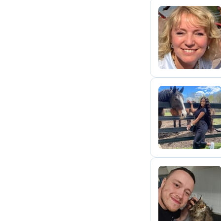
W
A
B