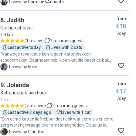
met her and we would recommend her. "
C
Review by Carmine&Annarita
8
.
Judith
from
€18
Caring cat lover
/day
1.9 km
(
1 review
)
2
recurring guests
Last active today
Lives with 2 cats
"Vanwege revalidatie kon ik geen kattenbakken
schoonmaken. Daarnaast heb ik een kat die naast de bak
poept. Vijf weken lang heeft Judith dat allemaal voor me
I
Review by Imke
gedaan. Niet het leukste werkje. Daarnaast was het altijd
nog even gezellig kletsen. Dus ben/was er erg blij mee."
9
.
Jolanda
from
€17
Kattenoppas aan huis.
/day
4 km
(
7 reviews
)
2
recurring guests
Last active 3 days ago
Lives with 1 cat
"Een echte katten liefhebber,doet ook wat extra als er extra
zorg wordt gevraagd door omstandigheden, Claudius is
goed verzorgd en vertroeteld.Ben heel blij met Jolanda,
C
Review by Claudius