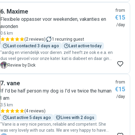
ontspannen vakantie gehad. Ook vond Luz het niet erg om
6
.
Maxime
from
de planten water te geven en dergelijke. Bij thuiskomst
€15
zagen de katten (en het huis) er goed verzorgd en blij uit.
Flexibele oppasser voor weekenden, vakanties en
Een aanrader! "
/day
avonden
0.6 km
(
2 reviews
)
1
recurring guest
Last contacted 3 days ago
Last active today
"aardig en vriendelijk voor dieren. zelf heeft ze ook e.e.a. en
dus veel gevoel voor onze kater. kat is diabeet en daar ging
ze perfect mee om. ook netjes berichtje gestuurd met foto.
D
Review by Dick
"
7
.
vane
from
€15
If I'd be half person my dog is I'd ve twice the human
/day
I am
3.5 km
(
4 reviews
)
Last active 5 days ago
Lives with 2 dogs
"Vane is a very nice person, reliable and competent. She
was very lovely with our cats. We are very happy to have