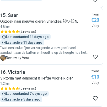
15
.
Saar
from
€20
Opzoek naar nieuwe dieren vriendjes 🐱🐶🐭🐍
/day
4.8 km
(
2 reviews
)
Last contacted 14 days ago
Last active 11 days ago
"Wat een leuke fijne verzorgende vrouw.geeft veel
aandacht aan de katten en houdt je op de hoogte hoe het
met ze gaat ,stuurt zelfs foto’s en korte filmpjes naar je .
V
Review by Vera
Kennismaking was ook erg gezellig en ze was heel
enthousiast om voor onze katten te gaan zorgen. "
16
.
Victoria
from
€10
Viktoriia met aandacht & liefde voor elk dier
/day
1.2 km
(
5 reviews
)
Last contacted 7 days ago
Last active 5 days ago