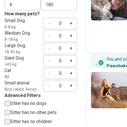
E
How many pets?
Small Dog
-
+
0-8 kg
Medium Dog
-
+
8-18 kg
Large Dog
-
+
18-45 kg
Giant Dog
You and y
-
+
+45 kg
Pawshak
Cat
-
+
All
Small animal
-
+
N
Bird, rabbit, ferret, ...
Advanced Filters
Sitter has no dogs
Sitter has no other pets
Sitter has no children