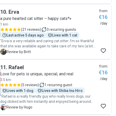
fijne katten oppas en goede afspraken en communicatie.
Zou haar iedereen aanbevelen. Dank je."
10
.
Erva
from
€16
a pure hearted cat sitter – happy cats🐾
/day
1 km
(
21 reviews
)
3
recurring guests
Last active 5 days ago
Lives with 1 cat
"Erva is a very reliable and caring cat sitter. I’m so thankful
that she was available again to take care of my two (a bit
complicated) girls. This time she took care of them for
B
Review by Britt
about 3 weeks and she did a great job!"
11
.
Rafael
from
€16
Love for pets is unique, special, and real
/day
3.5 km
(
5 reviews
)
1
recurring guest
Lives with 1 dog
Lives with Shiba Inu Hiro
"Rafael is a really friendly guy who really loves dogs, our
dog clicked with him instantly and enjoyed being around
him. Rafael always kept us up to date and carefully took
H
Review by Hugo
care or some responsibilities to take care of our old buddy.