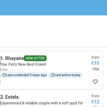
1
.
Rhayane
from
NEW SITTER
€15
Your Pet’s New Best Friend
/day
5 km
Last contacted 5 days ago
Last active today
2
.
Estela
from
€12
Experienced & reliable couple with a soft spot for