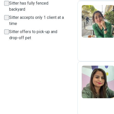
Sitter has fully fenced
backyard
Sitter accepts only 1 client at a
S
time
Sitter offers to pick-up and
drop-off pet
L