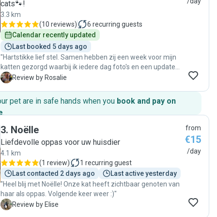
/day
cats🐾!
3.3 km
(
10 reviews
)
6
recurring guests
Calendar recently updated
Last booked 5 days ago
"Hartstikke lief stel. Samen hebben zij een week voor mijn
katten gezorgd waarbij ik iedere dag foto's en een update
van ze kreeg. Bij thuiskomst waren m'n katten erg
R
Review by Rosalie
ontspannen. Zou ze zo weer vragen!"
our pet are in safe hands when you
book and pay on
e
.
3
.
Noëlle
from
€15
Liefdevolle oppas voor uw huisdier
/day
4.1 km
(
1 review
)
1
recurring guest
Last contacted 2 days ago
Last active yesterday
"Heel blij met Noëlle! Onze kat heeft zichtbaar genoten van
haar als oppas. Volgende keer weer :)"
E
Review by Elise