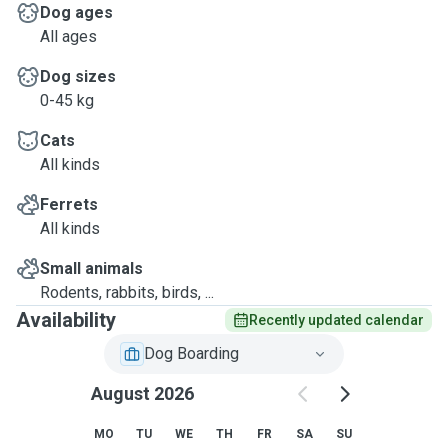
Dog ages
All ages
Dog sizes
0-45 kg
Cats
All kinds
Ferrets
All kinds
Small animals
Rodents, rabbits, birds, ...
Availability
Recently updated calendar
Dog Boarding
August 2026
MO
TU
WE
TH
FR
SA
SU