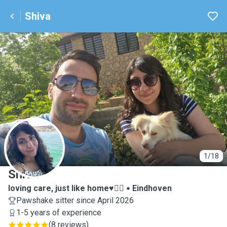
Shiva
S
1/18
Shiva
loving care, just like home♥️🐕‍🦺
Eindhoven
Pawshake sitter since April 2026
1-5 years of experience
(
8 reviews
)