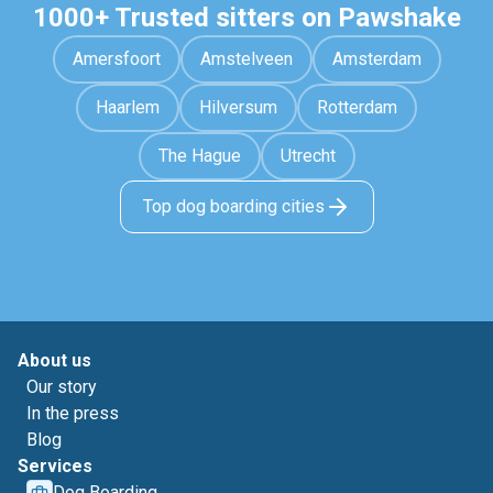
1000+ Trusted sitters on Pawshake
Amersfoort
Amstelveen
Amsterdam
Haarlem
Hilversum
Rotterdam
The Hague
Utrecht
Top dog boarding cities
About us
Our story
In the press
Blog
Services
Dog Boarding