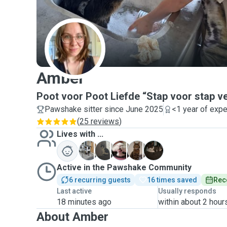
A
Amber
Poot voor Poot Liefde “Stap voor stap v
Pawshake sitter since June 2025
<1 year of exp
(
25 reviews
)
Lives with ...
J
L
P
S
P
Active in the Pawshake Community
6 recurring guests
16 times saved
Rec
Last active
Usually responds
18 minutes ago
within about 2 hour
About Amber