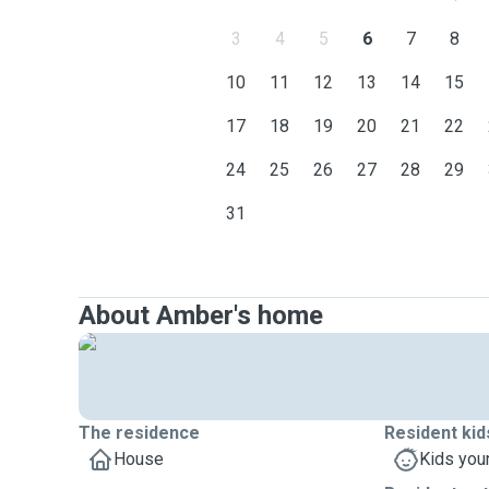
3
4
5
6
7
8
10
11
12
13
14
15
17
18
19
20
21
22
24
25
26
27
28
29
31
About Amber's home
The residence
Resident kid
House
Kids you