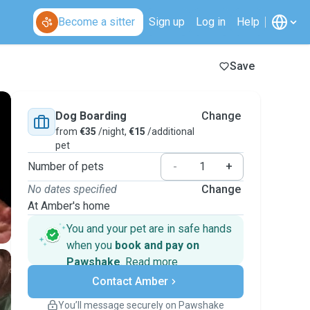
Become a sitter
Sign up
Log in
Help
Save
Dog Boarding
Change
from
€35
/night,
€15
/additional
pet
Number of pets
-
+
No dates specified
Change
At Amber's home
You and your pet are in safe hands
when you
book and pay on
Pawshake
.
Read more
Secure payments
Contact Amber
Support if plans change
Covered bookings
You’ll message securely on Pawshake
Keep everything on Pawshake - from first