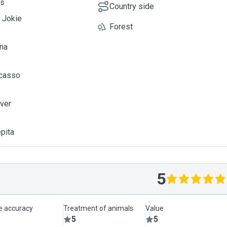
ts
Country side
, Jokie
Forest
una
icasso
lver
epita
5
le accuracy
Treatment of animals
Value
5
5