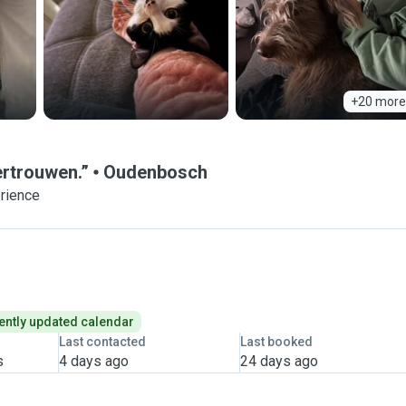
+20 more
ertrouwen.”
Oudenbosch
erience
ently updated calendar
Last contacted
Last booked
s
4 days ago
24 days ago