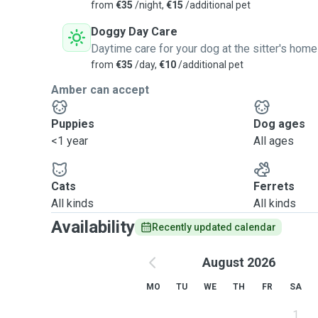
from
€35
/night,
€15
/additional pet
Doggy Day Care
Daytime care for your dog at the sitter's home
from
€35
/day,
€10
/additional pet
Amber can accept
Puppies
Dog ages
<1 year
All ages
Cats
Ferrets
All kinds
All kinds
Availability
Recently updated calendar
August 2026
MO
TU
WE
TH
FR
SA
1