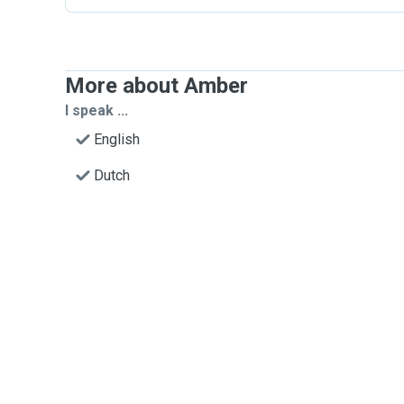
More about Amber
I speak ...
English
Dutch