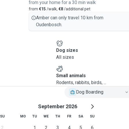
from your home for a 30 min walk
from
€15
/walk,
€8
/additional pet
Amber can only travel 10 km from
Oudenbosch.
Dog sizes
All sizes
Small animals
Rodents, rabbits, birds, ...
Dog Boarding
September 2026
SU
MO
TU
WE
TH
FR
SA
SU
2
1
2
3
4
5
6