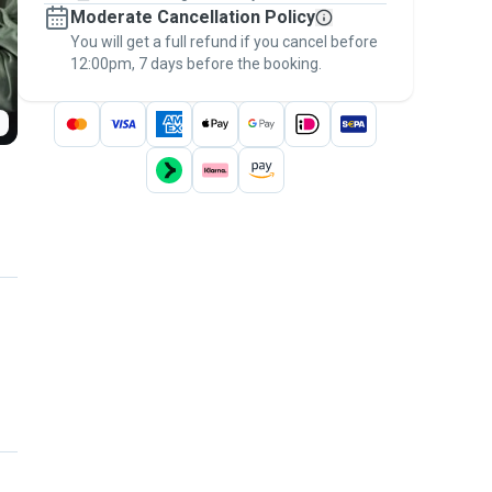
Moderate Cancellation Policy
message, to payment - to stay covered by
You will get a full refund if you cancel before
the
Pawshake Guarantee
.
12:00pm, 7 days before the booking.