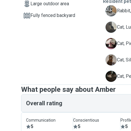
Resident pe
Large outdoor area
J
Rabbit
Fully fenced backyard
L
Cat, L
P
Cat, P
S
Cat, Si
P
Cat, P
What people say about Amber
Overall rating
Communication
Conscientious
Profi
5
5
5