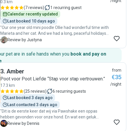
/night
0.3 km
(
7 reviews
)
1
recurring guest
Calendar recently updated
Last booked 10 days ago
"Our one year old mini poodle Ollie had wonderful time with
Marieta and her cat. And we had a long, peaceful holidays
knowing that he's in good hands. Communication was from
J
Review by Justyna
the very beginning very good, first meeting to get to know
each other gave me the feeling that Marieta is the right
our pet are in safe hands when you
book and pay on
person to leave Ollie with and during our holidays we
e
.
received plenty of cute photos, videos and messages to
know that everything is going well. Ollie looked happy and
3
.
Amber
from
relaxed. We were stressed leaving our first dog for the first
€35
Poot voor Poot Liefde “Stap voor stap vertrouwen.”
time and immediately for thee weeks but all went very well
/night
17.3 km
and we will be definitely using Marieta's petsitting services
(
25 reviews
)
6
recurring guests
again when needed. "
Last booked 3 days ago
Last contacted 3 days ago
"Dit is de eerste keer dat wij via Pawshake een oppas
hebben gevonden voor onze hond. En wat een geluk
hebben we met Amber. Van dag één hebben we enorm
D
Review by Dennis
fijne communicatie met haar gehad. Na een proefbezoekje