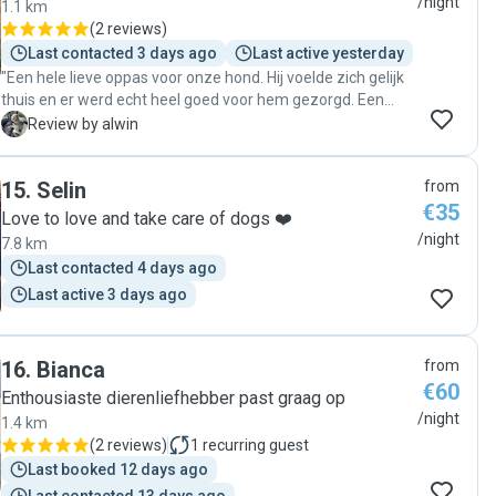
/night
1.1 km
(
2 reviews
)
Last contacted 3 days ago
Last active yesterday
"Een hele lieve oppas voor onze hond. Hij voelde zich gelijk
thuis en er werd echt heel goed voor hem gezorgd. Een
aanrader dus! "
A
Review by alwin
15
.
Selin
from
€35
Love to love and take care of dogs ❤️
/night
7.8 km
Last contacted 4 days ago
Last active 3 days ago
16
.
Bianca
from
€60
Enthousiaste dierenliefhebber past graag op
/night
1.4 km
(
2 reviews
)
1
recurring guest
Last booked 12 days ago