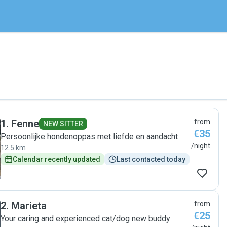
1
.
Fenne
from
NEW SITTER
€35
Persoonlijke hondenoppas met liefde en aandacht
/night
12.5 km
Calendar recently updated
Last contacted today
2
.
Marieta
from
€25
Your caring and experienced cat/dog new buddy