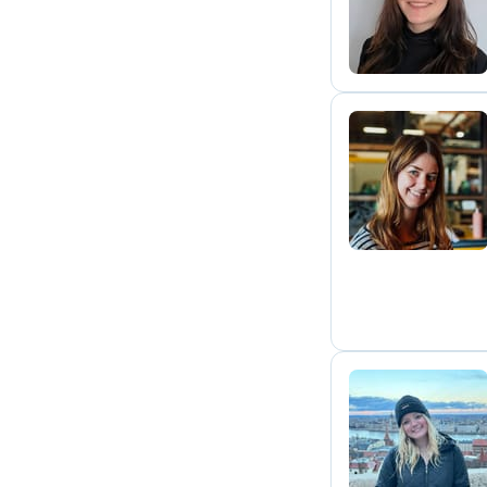
E
L
R