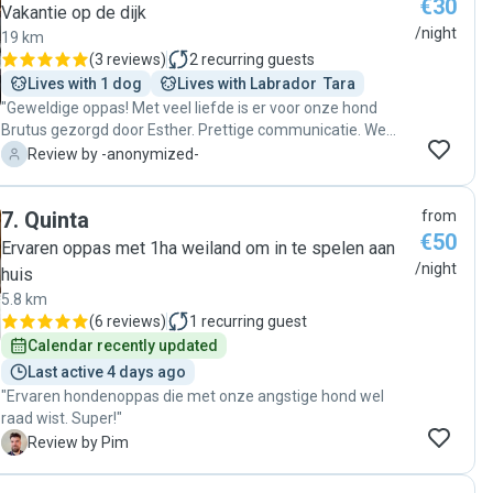
€30
de hoogte met berichten en foto's. Dat gaf enorm veel
Vakantie op de dijk
vertrouwen en zorgde ervoor dat wij echt van onze tijd weg
/night
19 km
konden genieten, wetende dat Baloo in de beste handen
(
3 reviews
)
2
recurring guests
was. Zijn liefde voor dieren, zijn betrokkenheid en de
Lives with 1 dog
Lives with Labrador  Tara
manier waarop hij voor Baloo heeft gezorgd waren
"Geweldige oppas! Met veel liefde is er voor onze hond
simpelweg geweldig. Homerun on all fronts. Ik kan Roland
Brutus gezorgd door Esther. Prettige communicatie. We
van harte aanbevelen aan iedereen die op zoek is naar een
zijn goed op de hoogte gehouden hoe het met Brutus ging.
-
Review by -anonymized-
betrouwbare, zorgzame en betrokken hondenoppas. Wij
"
brengen Baloo de volgende keer zonder enige twijfel weer
bij hem."
7
.
Quinta
from
€50
Ervaren oppas met 1ha weiland om in te spelen aan
/night
huis
5.8 km
(
6 reviews
)
1
recurring guest
Calendar recently updated
Last active 4 days ago
"Ervaren hondenoppas die met onze angstige hond wel
raad wist. Super!"
P
Review by Pim