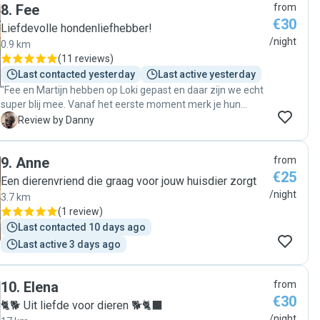
8
.
Fee
from
€30
Liefdevolle hondenliefhebber!
/night
0.9 km
(
11 reviews
)
Last contacted yesterday
Last active yesterday
"Fee en Martijn hebben op Loki gepast en daar zijn we echt
super blij mee. Vanaf het eerste moment merk je hun
vriendelijkheid en openheid. Ze nemen de tijd om je hond te
D
Review by Danny
leren kennen en stralen veel rust en vertrouwen uit. Wat
vooral opvalt is hun kennis van honden. Ze begrijpen
9
.
Anne
from
gedrag goed en gaan heel natuurlijk met Loki om. Daardoor
€25
voelden wij ons meteen op ons gemak, en Loki duidelijk ook.
Een dierenvriend die graag voor jouw huisdier zorgt
Het is heel fijn om je hond met zo’n gerust gevoel achter te
/night
3.7 km
laten. Voor ons is het eigenlijk simpel: de volgende keer
(
1 review
)
kiezen we weer voor Fee en Martijn… anders krijgen we
Last contacted 10 days ago
ruzie met Loki 😉 nogmaals bedankt namens ons. "
Last active 3 days ago
10
.
Elena
from
€30
🐈🐕 Uit liefde voor dieren 🐕🐈‍⬛
/night