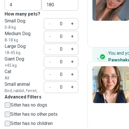
M
How many pets?
Small Dog
-
+
0-8 kg
Medium Dog
-
+
8-18 kg
Large Dog
-
+
18-45 kg
You and y
Giant Dog
Pawshak
-
+
+45 kg
Cat
-
+
All
A
Small animal
-
+
Bird, rabbit, ferret, ...
Advanced Filters
Sitter has no dogs
Sitter has no other pets
Sitter has no children