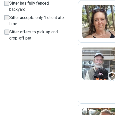
Sitter has fully fenced
backyard
Sitter accepts only 1 client at a
M
time
Sitter offers to pick-up and
drop-off pet
R