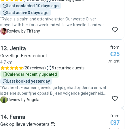
Last contacted 10 days ago
Last active 3 days ago
"Rylee is a calm and attentive sitter. Our westie Oliver
stayed with her for a weekend while we travelled, and we
were concerned about how it would go due to a nightmare
T
Review by Tiffany
experience with another sitter in the past.. Thankfully Rylee
handled Oli with care and everything went well. Thank you,
13
.
Jenita
from
Rylee! "
€25
Gezellige Beestenboel
/night
4.7 km
(
20 reviews
)
5
recurring guests
Calendar recently updated
Last booked yesterday
"Wat heeft Fleur een geweldige tijd gehad bij Jenita en wat
is ze ene super fijne oppas! Bij een volgende gelegenheid
hebben we een super fijn adres! Dank voor al je goede
A
Review by Angela
zorgen. "
14
.
Fenna
from
€37
Gek op lieve viervoeters 🥰