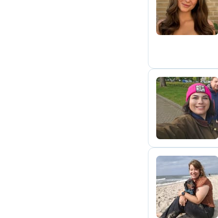
F
S
B