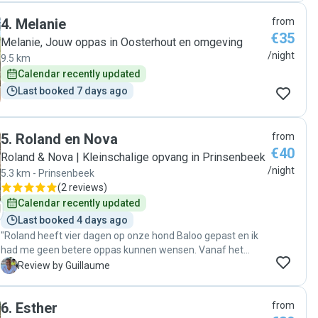
lieten we met volle vertrouwen onze hond bij haar achter.
4
.
Melanie
from
We werden dagelijks op de hoogte gebracht met foto’s en
€35
berichtjes, wat natuurlijk super fijn is. We zullen dan ook niet
Melanie, Jouw oppas in Oosterhout en omgeving
twijfelen om bij een volgende oppasbeurt weer voor haar te
/night
9.5 km
kiezen. Dankjewel Amber! 😄"
Calendar recently updated
Last booked 7 days ago
5
.
Roland en Nova
from
€40
Roland & Nova | Kleinschalige opvang in Prinsenbeek
/night
5.3 km - Prinsenbeek
(
2 reviews
)
Calendar recently updated
Last booked 4 days ago
"Roland heeft vier dagen op onze hond Baloo gepast en ik
had me geen betere oppas kunnen wensen. Vanaf het
eerste moment was duidelijk hoeveel liefde en aandacht hij
G
Review by Guillaume
voor dieren heeft. Baloo voelde zich direct op zijn gemak en
werd behandeld alsof hij deel uitmaakte van het gezin.
6
.
Esther
from
Tijdens onze afwezigheid hield Roland ons voortdurend op