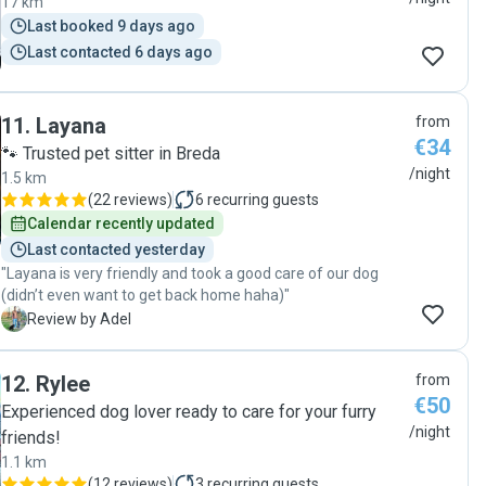
17 km
Last booked 9 days ago
Last contacted 6 days ago
11
.
Layana
from
€34
🐾 Trusted pet sitter in Breda
/night
1.5 km
(
22 reviews
)
6
recurring guests
Calendar recently updated
Last contacted yesterday
"Layana is very friendly and took a good care of our dog
(didn’t even want to get back home haha)"
A
Review by Adel
12
.
Rylee
from
€50
Experienced dog lover ready to care for your furry
/night
friends!
1.1 km
(
12 reviews
)
3
recurring guests